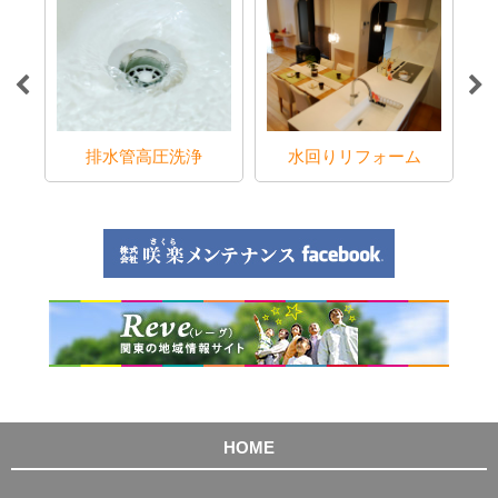
ラブ
排水管高圧洗浄
水回りリフォーム
HOME