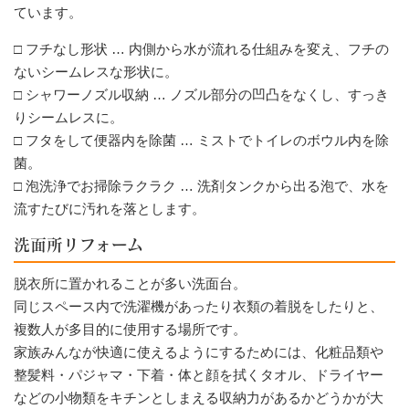
ています。
□ フチなし形状 … 内側から水が流れる仕組みを変え、フチの
ないシームレスな形状に。
□ シャワーノズル収納 … ノズル部分の凹凸をなくし、すっき
りシームレスに。
□ フタをして便器内を除菌 … ミストでトイレのボウル内を除
菌。
□ 泡洗浄でお掃除ラクラク … 洗剤タンクから出る泡で、水を
流すたびに汚れを落とします。
洗面所リフォーム
脱衣所に置かれることが多い洗面台。
同じスペース内で洗濯機があったり衣類の着脱をしたりと、
複数人が多目的に使用する場所です。
家族みんなが快適に使えるようにするためには、化粧品類や
整髪料・パジャマ・下着・体と顔を拭くタオル、ドライヤー
などの小物類をキチンとしまえる収納力があるかどうかが大