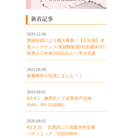
新着記事
2025.12.09
業績好調により職人募集！【正社員】水
道メンテナンス/未経験歓迎/完全週休3日
制導入◎年休150日以上！/手当充実
2021.04.28
新事務所が完成しました！！
2020.09.01
R2.9.1 練馬区にて浴室折戸交換
INAX BY-1116BEL
2020.09.01
R2.8.31. 目黒区にて洗面水栓交換
パナソニック：CQ01MFA