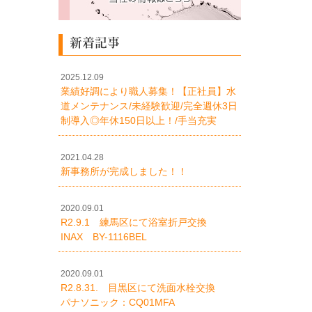
新着記事
2025.12.09
業績好調により職人募集！【正社員】水
道メンテナンス/未経験歓迎/完全週休3日
制導入◎年休150日以上！/手当充実
2021.04.28
新事務所が完成しました！！
2020.09.01
R2.9.1 練馬区にて浴室折戸交換
INAX BY-1116BEL
2020.09.01
R2.8.31. 目黒区にて洗面水栓交換
パナソニック：CQ01MFA